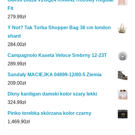
Fit
279.99
zł
Y Not? Tak Torba Shopper Bag 38 cm london
shard
284.00
zł
Campagnolo Kaseta Veloce Srebrny 12-23T
289.99
zł
Sandały MACIEJKA 04899-12/00-5 Ziemia
209.00
zł
Dkny kardigan damski kolor szary lekki
324.99
zł
Pinko torebka skórzana kolor czarny
1,469.90
zł