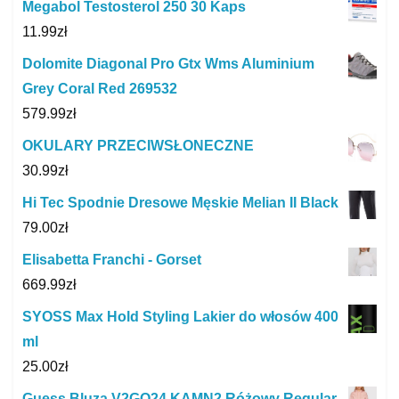
Megabol Testosterol 250 30 Kaps
11.99
zł
Dolomite Diagonal Pro Gtx Wms Aluminium
Grey Coral Red 269532
579.99
zł
OKULARY PRZECIWSŁONECZNE
30.99
zł
Hi Tec Spodnie Dresowe Męskie Melian II Black
79.00
zł
Elisabetta Franchi - Gorset
669.99
zł
SYOSS Max Hold Styling Lakier do włosów 400
ml
25.00
zł
Guess Bluza V2GQ24 KAMN2 Różowy Regular