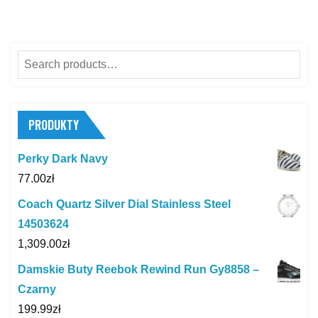
Search
for:
PRODUKTY
Perky Dark Navy
77.00
zł
Coach Quartz Silver Dial Stainless Steel
14503624
1,309.00
zł
Damskie Buty Reebok Rewind Run Gy8858 –
Czarny
199.99
zł