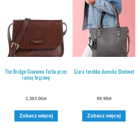
The Bridge Giovanna Torba przez
Szara torebka damska Shelovet
ramię brązowy
1,363.00
zł
89.99
zł
Zobacz więcej
Zobacz więcej