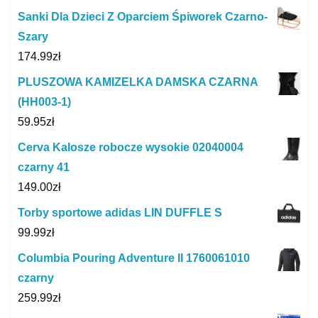
Sanki Dla Dzieci Z Oparciem Śpiworek Czarno-
Szary
174.99
zł
PLUSZOWA KAMIZELKA DAMSKA CZARNA
(HH003-1)
59.95
zł
Cerva Kalosze robocze wysokie 02040004
czarny 41
149.00
zł
Torby sportowe adidas LIN DUFFLE S
99.99
zł
Columbia Pouring Adventure II 1760061010
czarny
259.99
zł