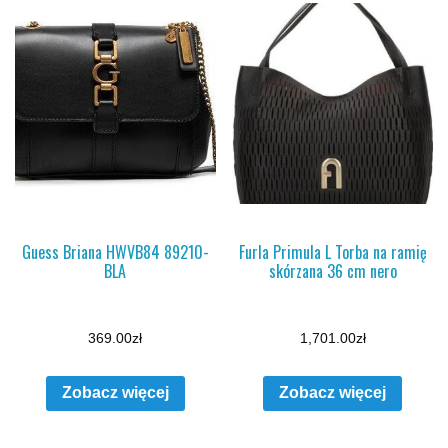
Guess Briana HWVB84 89210-
Furla Primula L Torba na ramię
BLA
skórzana 36 cm nero
369.00
zł
1,701.00
zł
Zobacz więcej
Zobacz więcej