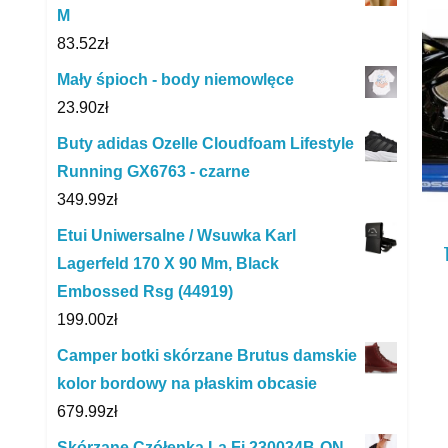
M
83.52
zł
Mały śpioch - body niemowlęce
23.90
zł
Buty adidas Ozelle Cloudfoam Lifestyle
Running GX6763 - czarne
349.99
zł
Etui Uniwersalne / Wsuwka Karl
Lagerfeld 170 X 90 Mm, Black
Embossed Rsg (44919)
199.00
zł
Camper botki skórzane Brutus damskie
kolor bordowy na płaskim obcasie
679.99
zł
Skórzane Czółenka La.Fi 230034B-QN