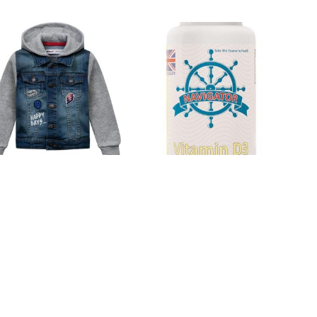
rtka chopięca z kapturem z
Navigator Limited Witamina
łączonych materiałów
D3 2000Iu Z Lanoliny 180kaps.
89.99
zł
36.00
zł
Zobacz więcej
Zobacz więcej