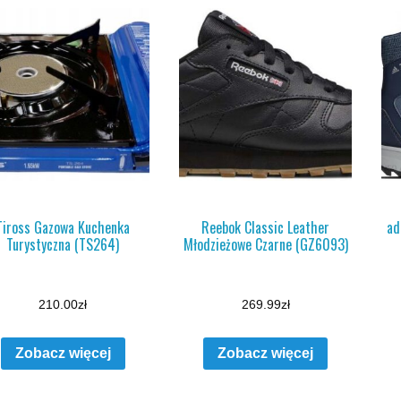
Tiross Gazowa Kuchenka
Reebok Classic Leather
ad
Turystyczna (TS264)
Młodzieżowe Czarne (GZ6093)
210.00
zł
269.99
zł
Zobacz więcej
Zobacz więcej