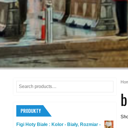
Ho
Search
b
for:
PRODUKTY
Sho
Figi Hoty Białe : Kolor - Biały, Rozmiar -