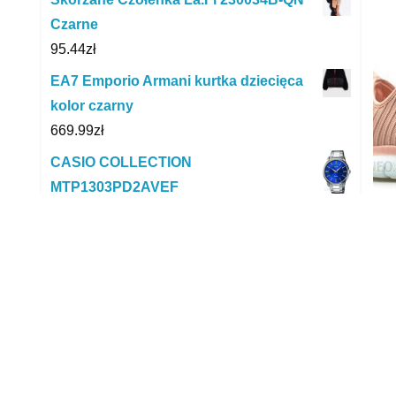
Czarne
95.44
zł
EA7 Emporio Armani kurtka dziecięca
kolor czarny
669.99
zł
CASIO COLLECTION
MTP1303PD2AVEF
191.83
zł
Ad
Karrimor Polar Quilt K1054Blk
392.00
zł
Męska koszulka treningowa Under
Armour UA Seamless Novelty SS
199.99
zł
Casio F-105W-1AWYEF