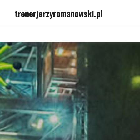
Skip
trenerjerzyromanowski.pl
to
content