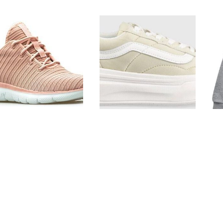
idasy Skechers 12899/ROS
Vans tenisówki Old Skool kolor
Ku
Różowe
beżowy
189.00
zł
399.99
zł
Zobacz więcej
Zobacz więcej