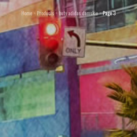
Home
Products
buty adidas damskie
Page 3