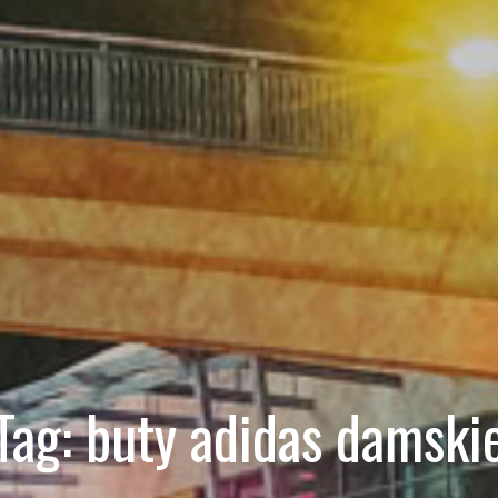
Tag:
buty adidas damski