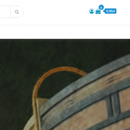
0
0.00zł