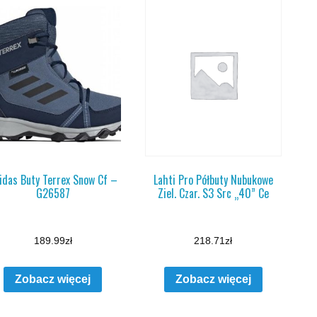
idas Buty Terrex Snow Cf –
Lahti Pro Półbuty Nubukowe
G26587
Ziel. Czar. S3 Src „40” Ce
189.99
zł
218.71
zł
Zobacz więcej
Zobacz więcej