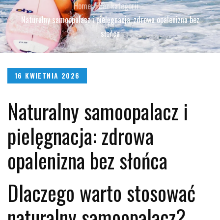
Home
Bez kategorii
Naturalny samoopalacz i pielęgnacja: zdrowa opalenizna bez
słońca
Posted
16 KWIETNIA 2026
on
Naturalny samoopalacz i
pielęgnacja: zdrowa
opalenizna bez słońca
Dlaczego warto stosować
naturalny samoopalacz?