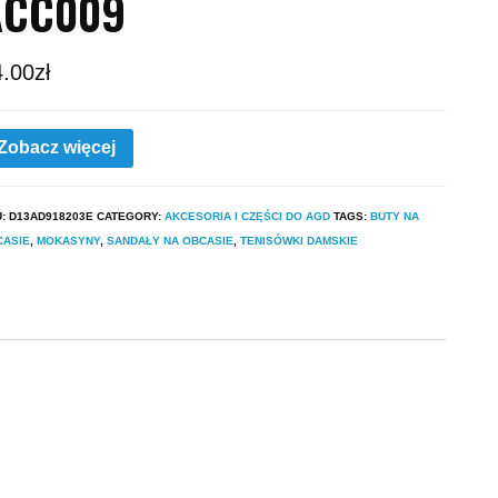
ACC009
4.00
zł
Zobacz więcej
U:
D13AD918203E
CATEGORY:
AKCESORIA I CZĘŚCI DO AGD
TAGS:
BUTY NA
CASIE
,
MOKASYNY
,
SANDAŁY NA OBCASIE
,
TENISÓWKI DAMSKIE