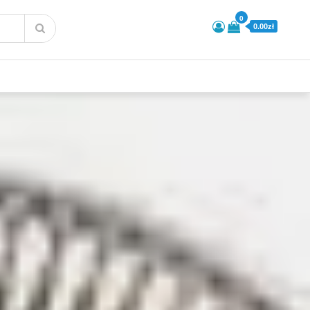
0
0.00zł