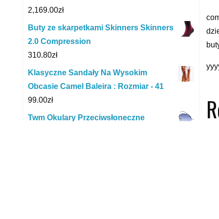
2,169.00
zł
com
Buty ze skarpetkami Skinners Skinners
dzi
2.0 Compression
but
310.80
zł
yyy
Klasyczne Sandały Na Wysokim
Obcasie Camel Baleira : Rozmiar - 41
R
99.00
zł
Twm Okulary Przeciwsłoneczne
Polaryzacyjne Damskie Okrągłe Kat. 3.
Srebrne/Niebieskie
156.00
zł
Buty sportowe dziecięce Puma CARINA
MID PS białe 37444101
149.99
zł