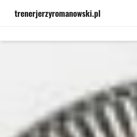
Skip
trenerjerzyromanowski.pl
to
content