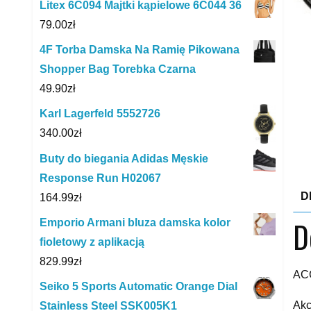
Litex 6C094 Majtki kąpielowe 6C044 36
79.00
zł
4F Torba Damska Na Ramię Pikowana
Shopper Bag Torebka Czarna
49.90
zł
Karl Lagerfeld 5552726
340.00
zł
Buty do biegania Adidas Męskie
Response Run H02067
D
164.99
zł
D
Emporio Armani bluza damska kolor
fioletowy z aplikacją
829.99
zł
ACC
Seiko 5 Sports Automatic Orange Dial
Akc
Stainless Steel SSK005K1