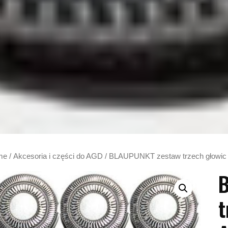
me
/
Akcesoria i części do AGD
/ BLAUPUNKT zestaw trzech głowic
t