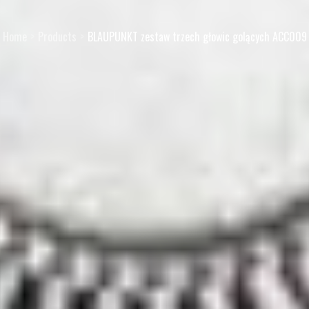
Home
Products
BLAUPUNKT zestaw trzech głowic golących ACC009