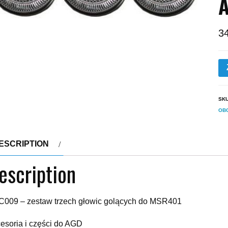
3
SK
OB
ESCRIPTION
escription
009 – zestaw trzech głowic golących do MSR401
esoria i części do AGD