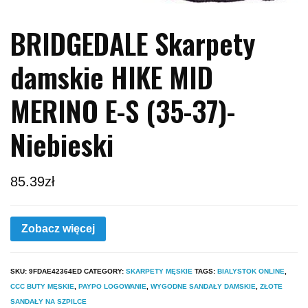
BRIDGEDALE Skarpety
damskie HIKE MID
MERINO E-S (35-37)-
Niebieski
85.39
zł
Zobacz więcej
SKU:
9FDAE42364ED
CATEGORY:
SKARPETY MĘSKIE
TAGS:
BIALYSTOK ONLINE
,
CCC BUTY MĘSKIE
,
PAYPO LOGOWANIE
,
WYGODNE SANDAŁY DAMSKIE
,
ZŁOTE
SANDAŁY NA SZPILCE