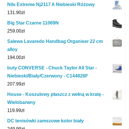
Nils Extreme Nj2117 A Niebieski Różowy
131.90
zł
Big Star Czarne 11069N
259.00
zł
Salewa Lavaredo Handbag Organiser 22 cm
alloy
194.00
zł
buty CONVERSE - Chuck Taylor All Star -
Niebieski/Biały/Czerwony - C144826F
207.99
zł
House - Koszulowy płaszcz z wełną w kratę -
Wielobarwny
119.99
zł
DC tenisówki zamszowe kolor biały
249.99
zł