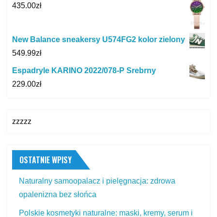
435.00
zł
New Balance sneakersy U574FG2 kolor zielony
549.99
zł
Espadryle KARINO 2022/078-P Srebrny
229.00
zł
zzzzz
OSTATNIE WPISY
Naturalny samoopalacz i pielęgnacja: zdrowa
opalenizna bez słońca
Polskie kosmetyki naturalne: maski, kremy, serum i