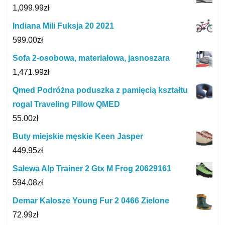
1,099.99
zł
Indiana Mili Fuksja 20 2021
599.00
zł
Sofa 2-osobowa, materiałowa, jasnoszara
1,471.99
zł
Qmed Podróżna poduszka z pamięcią kształtu
rogal Traveling Pillow QMED
55.00
zł
Buty miejskie męskie Keen Jasper
449.95
zł
Salewa Alp Trainer 2 Gtx M Frog 20629161
594.08
zł
Demar Kalosze Young Fur 2 0466 Zielone
72.99
zł