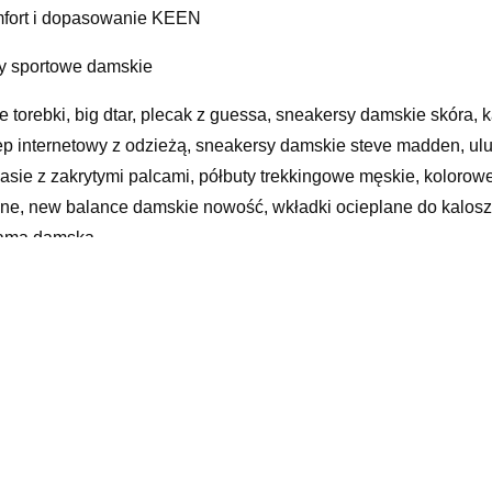
fort i dopasowanie KEEN
y sportowe damskie
te torebki, big dtar, plecak z guessa, sneakersy damskie skóra, ka
ep internetowy z odzieżą, sneakersy damskie steve madden, ul
asie z zakrytymi palcami, półbuty trekkingowe męskie, kolorowe
ine, new balance damskie nowość, wkładki ocieplane do kaloszy,
ama damska
yy
elated products