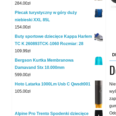
284.00
zł
Plecak turystyczny w góry duży
niebieski XXL 85L
154.00
zł
Buty sportowe dziecięce Kappa Harlem
TC K 260893TCK-1060 Rozmiar: 28
109.99
zł
D
Bergson Kurtka Membranowa
D
Damavand Stx 10.000mm
599.00
zł
Nie
Hoto Latarka 1000Lm Usb C Qwsdt001
wyś
105.00
zł
zap
gum
Odo
Alpine Pro Trento Spodenki dziecięce