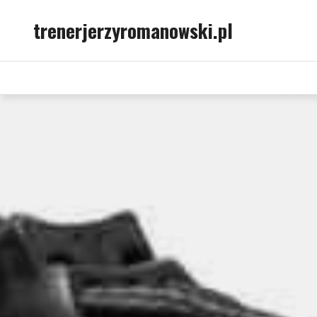
Skip
trenerjerzyromanowski.pl
to
content