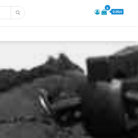
0
0.00zł