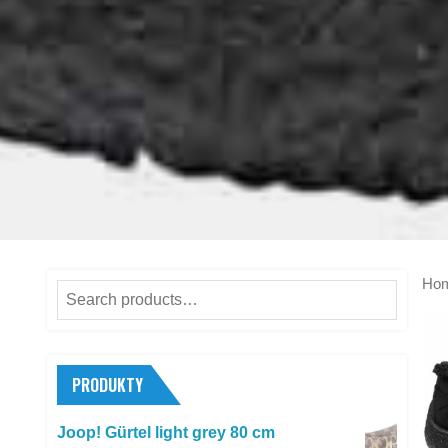
Ho
Search
for:
PRODUKTY
Joop! Gürtel light grey 80 cm