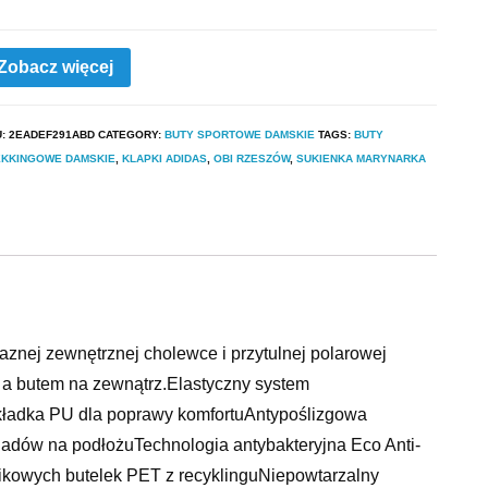
Zobacz więcej
U:
2EADEF291ABD
CATEGORY:
BUTY SPORTOWE DAMSKIE
TAGS:
BUTY
EKKINGOWE DAMSKIE
,
KLAPKI ADIDAS
,
OBI RZESZÓW
,
SUKIENKA MARYNARKA
aznej zewnętrznej cholewce i przytulnej polarowej
m a butem na zewnątrz.Elastyczny system
ładka PU dla poprawy komfortuAntypoślizgowa
dów na podłożuTechnologia antybakteryjna Eco Anti-
kowych butelek PET z recyklinguNiepowtarzalny