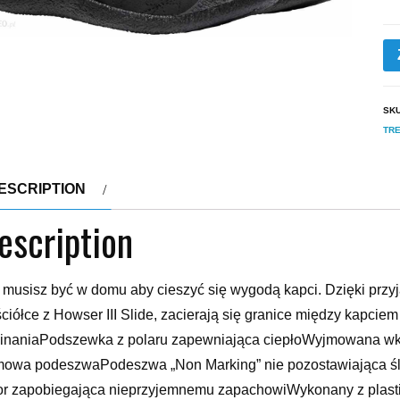
SK
TR
ESCRIPTION
escription
 musisz być w domu aby cieszyć się wygodą kapci. Dzięki przyj
ciółce z Howser III Slide, zacierają się granice między kapcie
inaniaPodszewka z polaru zapewniająca ciepłoWyjmowana wk
owa podeszwaPodeszwa „Non Marking” nie pozostawiająca śla
r zapobiegająca nieprzyjemnemu zapachowiWykonany z plasti