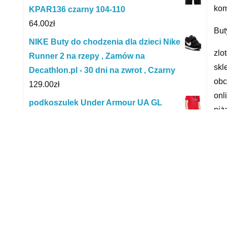
kom
KPAR136 czarny 104-110
64.00
zł
But
NIKE Buty do chodzenia dla dzieci Nike
zlo
Runner 2 na rzepy , Zamów na
skl
Decathlon.pl - 30 dni na zwrot , Czarny
obc
129.00
zł
onl
podkoszulek Under Armour UA GL
piż
Foundation SS T
135.30
zł
yyy
Męska Koszulka REEBOK TE VECTOR
LOGO TEE HI0595
R
57.99
zł
4F Softshell Męski Czarny Nosh4
Sfm350 20S
168.07
zł