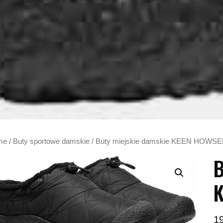
me
/
Buty sportowe damskie
/ Buty miejskie damskie KEEN HOWSER
B
K
1