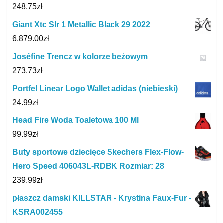
248.75
zł
Giant Xtc Slr 1 Metallic Black 29 2022
6,879.00
zł
Joséfine Trencz w kolorze beżowym
273.73
zł
Portfel Linear Logo Wallet adidas (niebieski)
24.99
zł
Head Fire Woda Toaletowa 100 Ml
99.99
zł
Buty sportowe dziecięce Skechers Flex-Flow-
Hero Speed 406043L-RDBK Rozmiar: 28
239.99
zł
płaszcz damski KILLSTAR - Krystina Faux-Fur -
KSRA002455