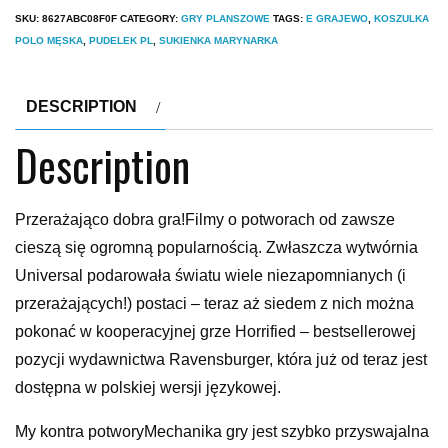
SKU:
8627ABC08F0F
CATEGORY:
GRY PLANSZOWE
TAGS:
E GRAJEWO
,
KOSZULKA
POLO MĘSKA
,
PUDELEK PL
,
SUKIENKA MARYNARKA
DESCRIPTION
Description
Przerażająco dobra gra!Filmy o potworach od zawsze
cieszą się ogromną popularnością. Zwłaszcza wytwórnia
Universal podarowała światu wiele niezapomnianych (i
przerażających!) postaci – teraz aż siedem z nich można
pokonać w kooperacyjnej grze Horrified – bestsellerowej
pozycji wydawnictwa Ravensburger, która już od teraz jest
dostępna w polskiej wersji językowej.
My kontra potworyMechanika gry jest szybko przyswajalna