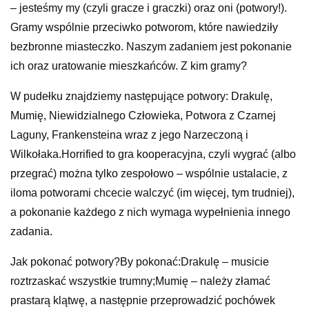
– jesteśmy my (czyli gracze i graczki) oraz oni (potwory!).
Gramy wspólnie przeciwko potworom, które nawiedziły
bezbronne miasteczko. Naszym zadaniem jest pokonanie
ich oraz uratowanie mieszkańców. Z kim gramy?
W pudełku znajdziemy następujące potwory: Drakulę,
Mumię, Niewidzialnego Człowieka, Potwora z Czarnej
Laguny, Frankensteina wraz z jego Narzeczoną i
Wilkołaka.Horrified to gra kooperacyjna, czyli wygrać (albo
przegrać) można tylko zespołowo – wspólnie ustalacie, z
iloma potworami chcecie walczyć (im więcej, tym trudniej),
a pokonanie każdego z nich wymaga wypełnienia innego
zadania.
Jak pokonać potwory?By pokonać:Drakulę – musicie
roztrzaskać wszystkie trumny;Mumię – należy złamać
prastarą klątwę, a następnie przeprowadzić pochówek