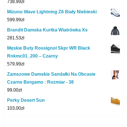
738.99
zł
Mizuno Wave Lightning Z6 Biały Niebieski
599.99
zł
Brandit Damska Kurtka Wiatrówka Xs
281.53
zł
Męskie Buty Rossignol Skpr WR Black
Rnkmc01_200 – Czarny
579.99
zł
Zamszowe Damskie Sandałki Na Obcasie
Czarne Bergamo : Rozmiar - 38
99.00
zł
Perky Desert Sun
103.00
zł