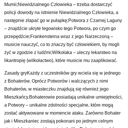
Mumii;Niewidzialnego Człowieka – trzeba dostarczyć
policji dowody na istnienie Niewidzialnego Człowieka, a
następnie złapać go w pułapkę;Potwora z Czarnej Laguny
– znajdźcie ukryte legowisko tego Potwora, po czym go
przepędźcie;Frankensteina wraz z jego Narzeczoną –
musicie nauczyć, co to znaczy być człowiekiem, by mogli
żyć w zgodzie z ludźmi;Wilkołaka – uleczy lekarstwo na
likantropię (wilkołactwo), które musicie mu zaaplikować.
Zasady gryKażdy z uczestników gry wciela się w jednego
z Bohaterów. Oprócz Potworów i walczących z nimi
Bohaterów, w miasteczku znajdują się również jego
Mieszkańcy.Bohaterowie posiadają unikalne umiejętności,
a Potwory – unikalne zdolności specjalne, które mogą
zostać aktywowane w momencie ataku. Zarówno Bohater
jak i Mieszkaniec zostają pokonani po jednym celnym