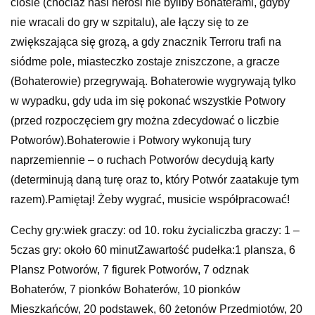
ciosie (chociaż nasi herosi nie byliby Bohaterami, gdyby
nie wracali do gry w szpitalu), ale łączy się to ze
zwiększająca się grozą, a gdy znacznik Terroru trafi na
siódme pole, miasteczko zostaje zniszczone, a gracze
(Bohaterowie) przegrywają. Bohaterowie wygrywają tylko
w wypadku, gdy uda im się pokonać wszystkie Potwory
(przed rozpoczęciem gry można zdecydować o liczbie
Potworów).Bohaterowie i Potwory wykonują tury
naprzemiennie – o ruchach Potworów decydują karty
(determinują daną turę oraz to, który Potwór zaatakuje tym
razem).Pamiętaj! Żeby wygrać, musicie współpracować!
Cechy gry:wiek graczy: od 10. roku życialiczba graczy: 1 –
5czas gry: około 60 minutZawartość pudełka:1 plansza, 6
Plansz Potworów, 7 figurek Potworów, 7 odznak
Bohaterów, 7 pionków Bohaterów, 10 pionków
Mieszkańców, 20 podstawek, 60 żetonów Przedmiotów, 20