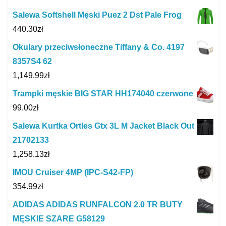
Salewa Softshell Męski Puez 2 Dst Pale Frog
440.30
zł
Okulary przeciwsłoneczne Tiffany & Co. 4197
8357S4 62
1,149.99
zł
Trampki męskie BIG STAR HH174040 czerwone
99.00
zł
Salewa Kurtka Ortles Gtx 3L M Jacket Black Out
21702133
1,258.13
zł
IMOU Cruiser 4MP (IPC-S42-FP)
354.99
zł
ADIDAS ADIDAS RUNFALCON 2.0 TR BUTY
MĘSKIE SZARE G58129