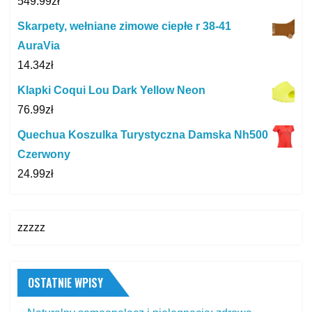
549.99
zł
Skarpety, wełniane zimowe ciepłe r 38-41
AuraVia
14.34
zł
Klapki Coqui Lou Dark Yellow Neon
76.99
zł
Quechua Koszulka Turystyczna Damska Nh500
Czerwony
24.99
zł
zzzzz
OSTATNIE WPISY