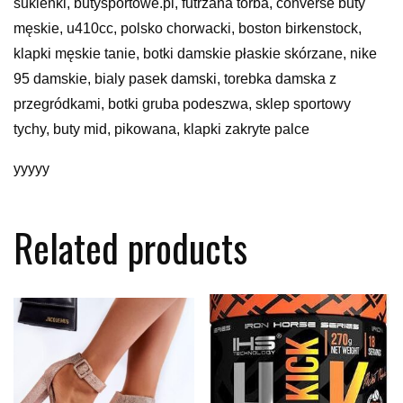
sukienki, butysportowe.pl, futrzana torba, converse buty
męskie, u410cc, polsko chorwacki, boston birkenstock,
klapki męskie tanie, botki damskie płaskie skórzane, nike
95 damskie, bialy pasek damski, torebka damska z
przegródkami, botki gruba podeszwa, sklep sportowy
tychy, buty mid, pikowana, klapki zakryte palce
yyyyy
Related products