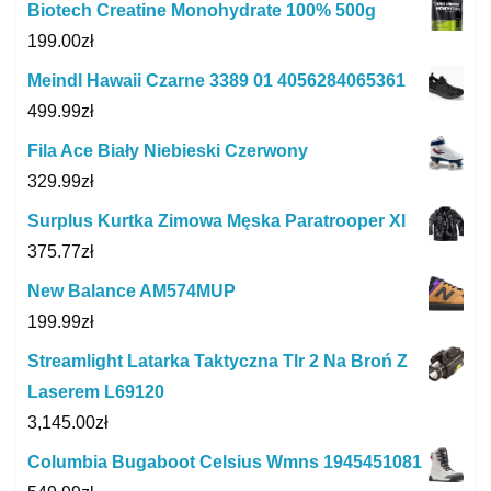
Biotech Creatine Monohydrate 100% 500g
199.00
zł
Meindl Hawaii Czarne 3389 01 4056284065361
499.99
zł
Fila Ace Biały Niebieski Czerwony
329.99
zł
Surplus Kurtka Zimowa Męska Paratrooper Xl
375.77
zł
New Balance AM574MUP
199.99
zł
Streamlight Latarka Taktyczna Tlr 2 Na Broń Z
Laserem L69120
3,145.00
zł
Columbia Bugaboot Celsius Wmns 1945451081