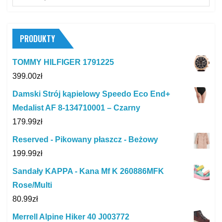
for:
PRODUKTY
TOMMY HILFIGER 1791225
399.00
zł
Damski Strój kąpielowy Speedo Eco End+
Medalist AF 8-134710001 – Czarny
179.99
zł
Reserved - Pikowany płaszcz - Beżowy
199.99
zł
Sandały KAPPA - Kana Mf K 260886MFK
Rose/Multi
80.99
zł
Merrell Alpine Hiker 40 J003772