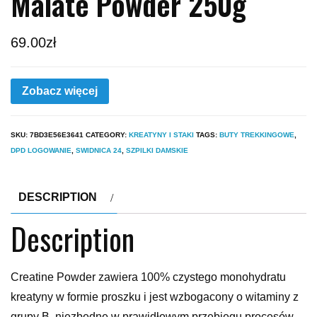
Malate Powder 250g
69.00
zł
Zobacz więcej
SKU:
7BD3E56E3641
CATEGORY:
KREATYNY I STAKI
TAGS:
BUTY TREKKINGOWE
,
DPD LOGOWANIE
,
SWIDNICA 24
,
SZPILKI DAMSKIE
DESCRIPTION
Description
Creatine Powder zawiera 100% czystego monohydratu
kreatyny w formie proszku i jest wzbogacony o witaminy z
grupy B, niezbędne w prawidłowym przebiegu procesów