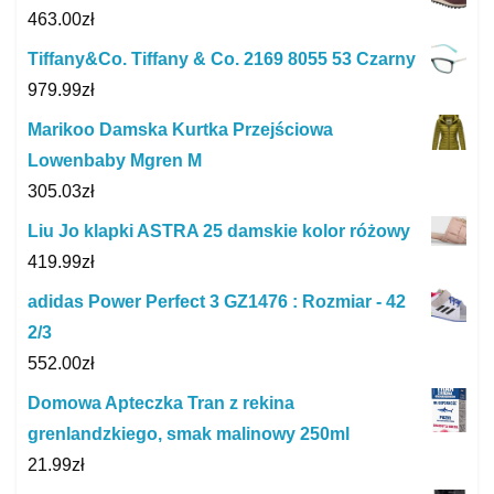
463.00
zł
Tiffany&Co. Tiffany & Co. 2169 8055 53 Czarny
979.99
zł
Marikoo Damska Kurtka Przejściowa
Lowenbaby Mgren M
305.03
zł
Liu Jo klapki ASTRA 25 damskie kolor różowy
419.99
zł
adidas Power Perfect 3 GZ1476 : Rozmiar - 42
2/3
552.00
zł
Domowa Apteczka Tran z rekina
grenlandzkiego, smak malinowy 250ml
21.99
zł