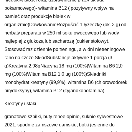
pokarmowego)- witamina B12 ( pozytywny wpływ na
pamięć oraz produkcje białek w
organizmie)DawkowanieRozpuścić 1 łyżeczkę (ok. 3 g) od
herbaty preparatu w 250 ml soku owocowego lub wody
najlepiej z glukozą lub sacharozą (cukier stołowy).
Stosować raz dziennie po treningu, a w dni nietreningowe
rano na czczo.SkładSubstancje aktywne 1 porcja (3
g)Kreatyna 2,98gNiacyna 18 mg (100%)Witamina B6 2,0
mg (100%)Witamina B12 1,0 μg (100%)Składniki:
monohydrat kreatyny (99,9%), witamina B6 (chlorowodorek
pirydoksyny), witamina B12 (cyjanokobolamina).
Kreatyny i staki
granatowe szpilki, buty renee opinie, suknie sylwestrowe
2021, spodnie zamszowe damskie, botki jesienne do