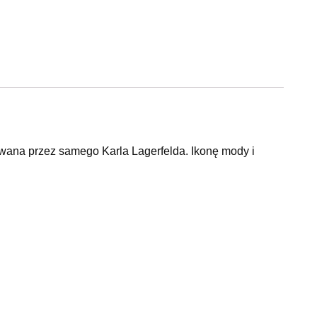
wana przez samego Karla Lagerfelda. Ikonę mody i
ycznego domu mody Chanel. Jego dzieła są znane i cenione
ezją i luksusem. Łącząc wszystkie przymioty
kskluzywne akcesoria dbające nie tylko o
yjątkowym przykładem stylu i jakości Karla Lagerfelda
o kotka Lagerfelda Choupette etui wyróżnia się ciekawą,
rukcja została wykonana z TPU, który nadaje przyjemnej
iki. Aby nadać niesamowitego efektu, konstrukcja
katu, który przy najmniejszym ruchu opływa cały front