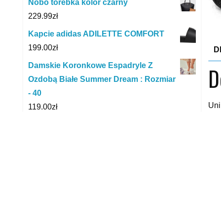
Nobo torebka kolor czarny
229.99
zł
Kapcie adidas ADILETTE COMFORT
199.00
zł
D
Damskie Koronkowe Espadryle Z
D
Ozdobą Białe Summer Dream : Rozmiar
- 40
Uni
119.00
zł
świ
Wrangler TEXAS SLIM SMOOTH RUN
na 
W12SAO68P
nie
229.99
zł
bez
Buty do biegania Under Armour
jes
Charged Bandit 7 Running 3024184004
hum
249.99
zł
w d
4F Spodnie Treningowe
zaw