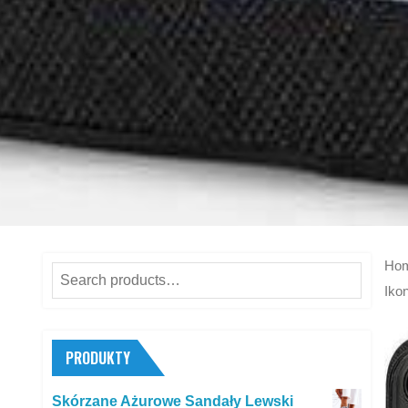
Ho
Search
Iko
for:
PRODUKTY
Skórzane Ażurowe Sandały Lewski