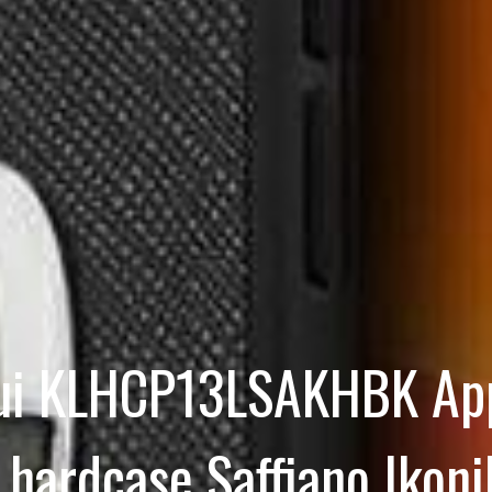
Etui KLHCP13LSAKHBK App
 hardcase Saffiano Ikoni