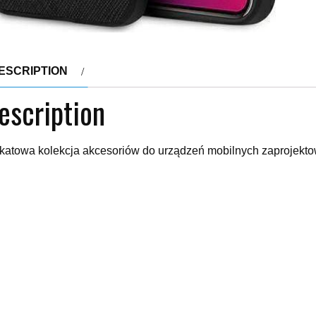
ESCRIPTION
escription
katowa kolekcja akcesoriów do urządzeń mobilnych zaprojekto
atowej sławy projektanta, artystę i fotografa, dyrektora artyst
całym świecie, a wizerunek utożsamiany z najwyższą klasą, fin
podważalnej gwiazdy swojej dziedziny, powstały oryginalne i e
pieczeństwo, ale nade wszystko o wygląd urządzeń mobilnych.W
t sygnowana przez niego seria etui do telefonów. Nawiązujące d
orystyczną grafiką, która zawiera nazwę samego twórcy. Konst
otyku faktury oraz wpływa na doskonałe ukazanie zawartej graf
iera w sobie substancje z mnóstwem swobodnie pływającego bro