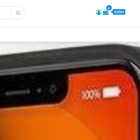
0
0.00zł