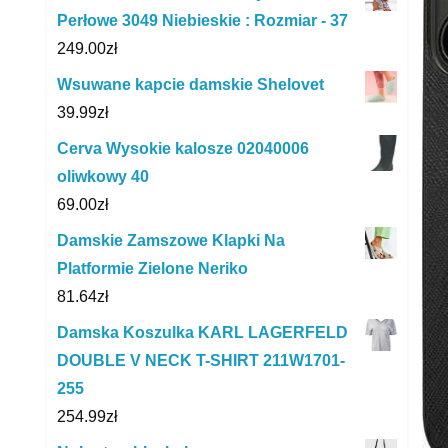
Perłowe 3049 Niebieskie : Rozmiar - 37
249.00
zł
Wsuwane kapcie damskie Shelovet
39.99
zł
Cerva Wysokie kalosze 02040006
oliwkowy 40
69.00
zł
Damskie Zamszowe Klapki Na
Platformie Zielone Neriko
81.64
zł
Damska Koszulka KARL LAGERFELD
DOUBLE V NECK T-SHIRT 211W1701-
255
254.99
zł