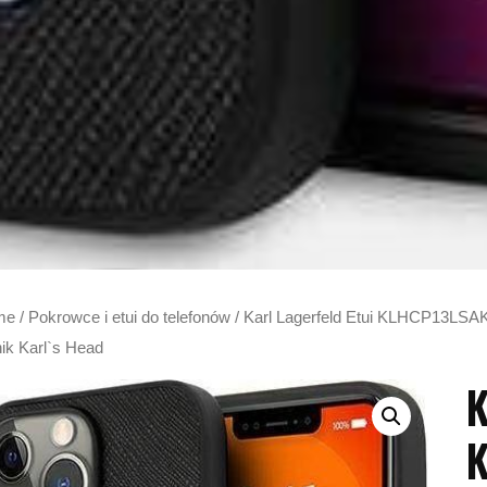
me
/
Pokrowce i etui do telefonów
/ Karl Lagerfeld Etui KLHCP13LSAK
nik Karl`s Head
K