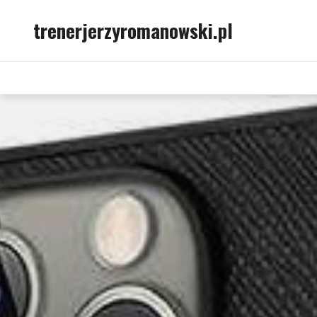
Skip
trenerjerzyromanowski.pl
to
content