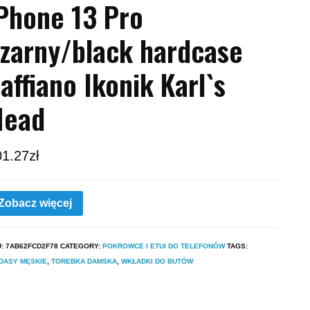
Phone 13 Pro
zarny/black hardcase
affiano Ikonik Karl`s
Head
01.27
zł
Zobacz więcej
U:
7AB62FCD2F78
CATEGORY:
POKROWCE I ETUI DO TELEFONÓW
TAGS:
DASY MĘSKIE
,
TOREBKA DAMSKA
,
WKŁADKI DO BUTÓW