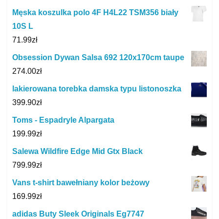
Męska koszulka polo 4F H4L22 TSM356 biały
10S L
71.99
zł
Obsession Dywan Salsa 692 120x170cm taupe
274.00
zł
lakierowana torebka damska typu listonoszka
399.90
zł
Toms - Espadryle Alpargata
199.99
zł
Salewa Wildfire Edge Mid Gtx Black
799.99
zł
Vans t-shirt bawełniany kolor beżowy
169.99
zł
adidas Buty Sleek Originals Eg7747