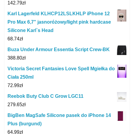
142.79
zł
Karl Lagerfeld KLHCP12LSLKHLP iPhone 12
Pro Max 6,7" jasnoróżowy/light pink hardcase
Silicone Karl`s Head
68.74
zł
Buza Under Armour Essentia Script Crew-BK
388.80
zł
Victoria Secret Fantasies Love Spell Mgiełka do
Ciała 250ml
72.99
zł
Reebok Buty Club C Grow LGC11
279.65
zł
BigBen MagSafe Silicone pasek do iPhone 14
Plus (burgund)
64.99
zł