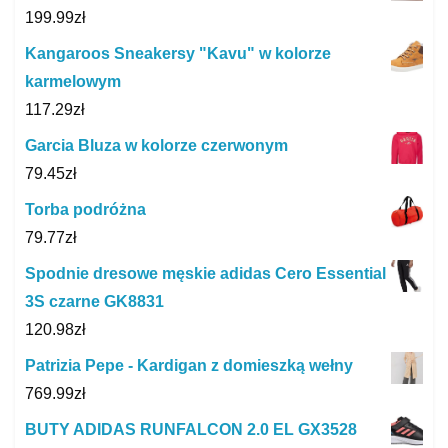
199.99
zł
Kangaroos Sneakersy "Kavu" w kolorze
karmelowym
117.29
zł
Garcia Bluza w kolorze czerwonym
79.45
zł
Torba podróżna
79.77
zł
Spodnie dresowe męskie adidas Cero Essential
3S czarne GK8831
120.98
zł
Patrizia Pepe - Kardigan z domieszką wełny
769.99
zł
BUTY ADIDAS RUNFALCON 2.0 EL GX3528