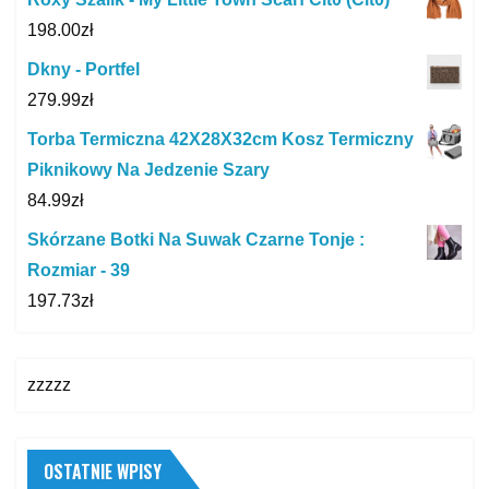
198.00
zł
Dkny - Portfel
279.99
zł
Torba Termiczna 42X28X32cm Kosz Termiczny
Piknikowy Na Jedzenie Szary
84.99
zł
Skórzane Botki Na Suwak Czarne Tonje :
Rozmiar - 39
197.73
zł
zzzzz
OSTATNIE WPISY