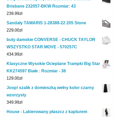
Brisbane 232057-BKW Rozmiar: 43
239.99
zł
Sandały TAMARIS 1-28388-22 205 Stone
229.00
zł
buty damskie CONVERSE - CHUCK TAYLOR
WSZYSTKO STAR MOVE - 570257C
434.99
zł
Klasyczne Wysokie Ocieplane Trampki Big Star
KK274597 Białe : Rozmiar - 38
129.00
zł
Joop! szalik z domieszką wełny kolor czarny
wzorzysty
349.99
zł
House - Lakierowany płaszcz z kapturem