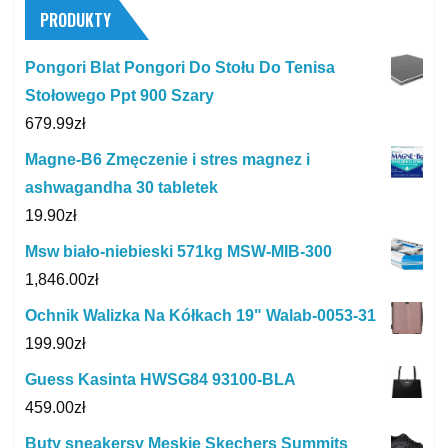
PRODUKTY
Pongori Blat Pongori Do Stołu Do Tenisa
Stołowego Ppt 900 Szary
679.99
zł
Magne-B6 Zmęczenie i stres magnez i
ashwagandha 30 tabletek
19.90
zł
Msw biało-niebieski 571kg MSW-MIB-300
1,846.00
zł
Ochnik Walizka Na Kółkach 19" Walab-0053-31
199.90
zł
Guess Kasinta HWSG84 93100-BLA
459.00
zł
Buty sneakersy Męskie Skechers Summits