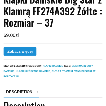
Klamrą FF274A392 Żółte :
Rozmiar – 37
69.00
zł
Zobacz więcej
SKU:
22F2EE951DF6
CATEGORY:
KLAPKI DAMSKIE
TAGS:
DEICHMANN BUTY
DAMSKIE
,
KLAPKI SKÓRZANE DAMSKIE
,
OUTLET
,
TRAMPKI
,
VANS PLECAKI
,
W
POLITYCE.PL
DESCRIPTION
Description