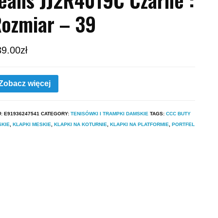
ozmiar – 39
39.00
zł
Zobacz więcej
U:
E91936247541
CATEGORY:
TENISÓWKI I TRAMPKI DAMSKIE
TAGS:
CCC BUTY
SKIE
,
KLAPKI MESKIE
,
KLAPKI NA KOTURNIE
,
KLAPKI NA PLATFORMIE
,
PORTFEL