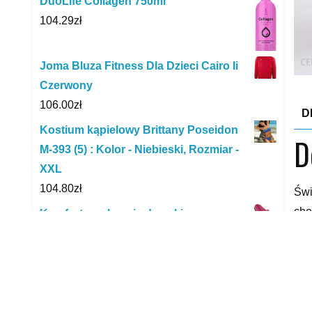
DuoLife Collagen 750ml
104.29
zł
Joma Bluza Fitness Dla Dzieci Cairo Ii
Czerwony
106.00
zł
D
Kostium kąpielowy Brittany Poseidon
D
M-393 (5) : Kolor - Niebieski, Rozmiar -
XXL
104.80
zł
Świ
cho
Komfortowe kapcie damskie z
do 
wyjmowaną wkładką różowe Inblu
log
89.99
zł
25,
Modne stylowe Adidasy
Białe/Niebieskie
Ten