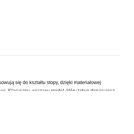
owują się do kształtu stopy, dzięki materiałowej
ę. Klasyczny, wiązany model, który łatwo dopasujesz
usztywniany zapiętek. Na boku znajduje się emblemat z
 się tabelą rozmiarów.36-23,5/37-24/38-24,5/39-25/40-