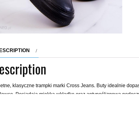
ESCRIPTION
escription
etne, klasyczne trampki marki Cross Jeans. Buty idealnie dopas
lewce. Posiadają miękką wkładkę oraz antypoślizgową podeszw
tęgości stopy. Buty posiadają wzmocniony, gumowy nosek oraz 
o marki Cross Jeans. Przy wyborze rozmiaru prosimy sugerować
5/41-26,5 cm.
isówki i trampki damskie