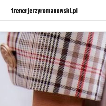
Skip
trenerjerzyromanowski.pl
to
content