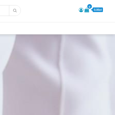
0
0.00zł