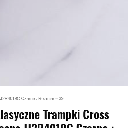
JJ2R4019C Czarne : Rozmiar – 39
lasyczne Trampki Cross
eans JJ2R4019C Czarne :