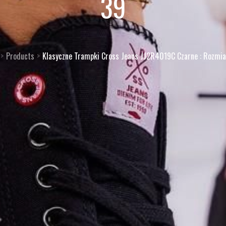
39
Products
Klasyczne Trampki Cross Jeans JJ2R4019C Czarne : Rozmia