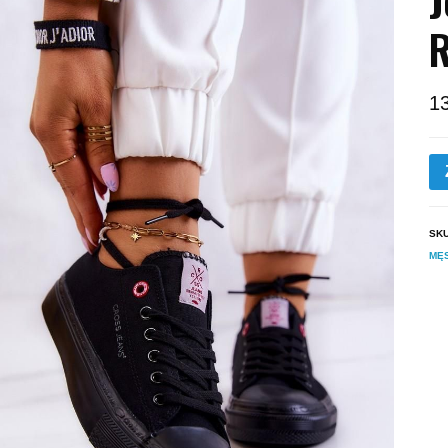
R
1
SK
MĘ