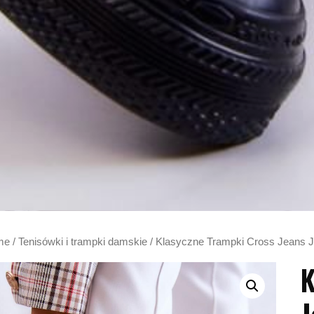
me
/
Tenisówki i trampki damskie
/ Klasyczne Trampki Cross Jeans 
K
J