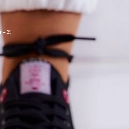
r – 39