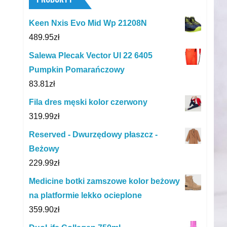
Keen Nxis Evo Mid Wp 21208N
489.95
zł
Salewa Plecak Vector Ul 22 6405
Pumpkin Pomarańczowy
83.81
zł
Fila dres męski kolor czerwony
319.99
zł
Reserved - Dwurzędowy płaszcz -
Beżowy
229.99
zł
Medicine botki zamszowe kolor beżowy
na platformie lekko ocieplone
359.90
zł