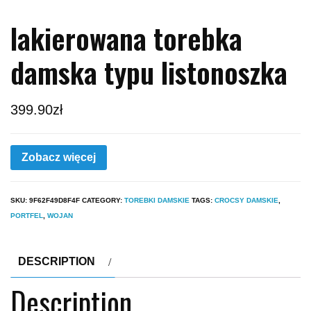
lakierowana torebka
damska typu listonoszka
399.90
zł
Zobacz więcej
SKU:
9F62F49D8F4F
CATEGORY:
TOREBKI DAMSKIE
TAGS:
CROCSY DAMSKIE
,
PORTFEL
,
WOJAN
DESCRIPTION
Description