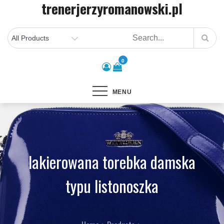
trenerjerzyromanowski.pl
Skip
to
content
0
MENU
lakierowana torebka damska
typu listonoszka