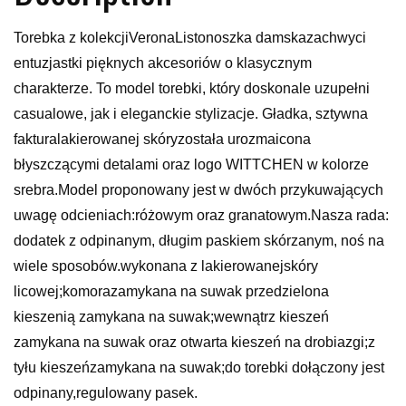
Torebka z kolekcjiVeronaListonoszka damskazachwyci
entuzjastki pięknych akcesoriów o klasycznym
charakterze. To model torebki, który doskonale uzupełni
casualowe, jak i eleganckie stylizacje. Gładka, sztywna
fakturalakierowanej skóryzostała urozmaicona
błyszczącymi detalami oraz logo WITTCHEN w kolorze
srebra.Model proponowany jest w dwóch przykuwających
uwagę odcieniach:różowym oraz granatowym.Nasza rada:
dodatek z odpinanym, długim paskiem skórzanym, noś na
wiele sposobów.wykonana z lakierowanejskóry
licowej;komorazamykana na suwak przedzielona
kieszenią zamykana na suwak;wewnątrz kieszeń
zamykana na suwak oraz otwarta kieszeń na drobiazgi;z
tyłu kieszeńzamykana na suwak;do torebki dołączony jest
odpinany,regulowany pasek.