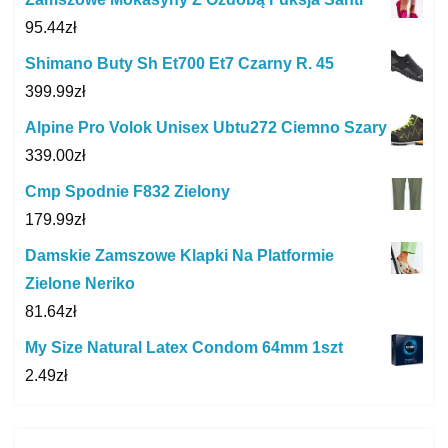
95.44
zł
Shimano Buty Sh Et700 Et7 Czarny R. 45
399.99
zł
Alpine Pro Volok Unisex Ubtu272 Ciemno Szary
339.00
zł
Cmp Spodnie F832 Zielony
179.99
zł
Damskie Zamszowe Klapki Na Platformie
Zielone Neriko
81.64
zł
My Size Natural Latex Condom 64mm 1szt
2.49
zł