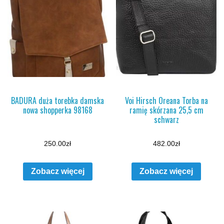
BADURA duża torebka damska
Voi Hirsch Oreana Torba na
nowa shopperka 98168
ramię skórzana 25,5 cm
schwarz
250.00
zł
482.00
zł
Zobacz więcej
Zobacz więcej