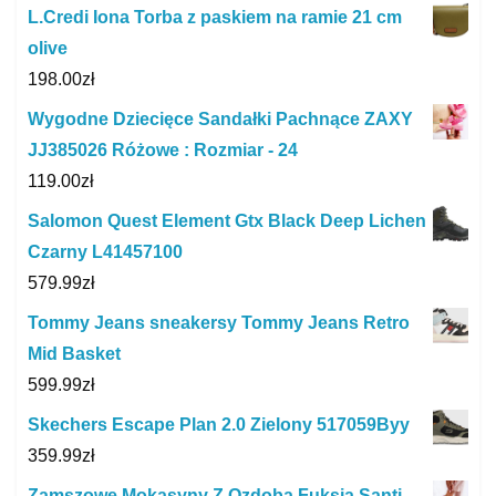
L.Credi Iona Torba z paskiem na ramie 21 cm
olive
198.00
zł
Wygodne Dziecięce Sandałki Pachnące ZAXY
JJ385026 Różowe : Rozmiar - 24
119.00
zł
Salomon Quest Element Gtx Black Deep Lichen
Czarny L41457100
579.99
zł
Tommy Jeans sneakersy Tommy Jeans Retro
Mid Basket
599.99
zł
Skechers Escape Plan 2.0 Zielony 517059Byy
359.99
zł
Zamszowe Mokasyny Z Ozdobą Fuksja Santi