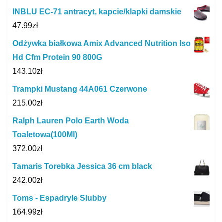
INBLU EC-71 antracyt, kapcie/klapki damskie
47.99
zł
Odżywka białkowa Amix Advanced Nutrition Iso
Hd Cfm Protein 90 800G
143.10
zł
Trampki Mustang 44A061 Czerwone
215.00
zł
Ralph Lauren Polo Earth Woda
Toaletowa(100Ml)
372.00
zł
Tamaris Torebka Jessica 36 cm black
242.00
zł
Toms - Espadryle Slubby
164.99
zł