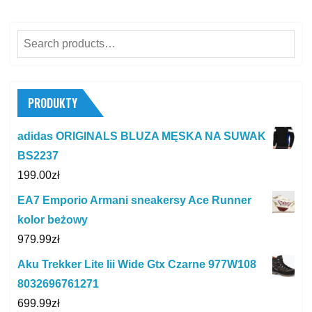
Search
for:
PRODUKTY
adidas ORIGINALS BLUZA MĘSKA NA SUWAK
BS2237
199.00
zł
EA7 Emporio Armani sneakersy Ace Runner
kolor beżowy
979.99
zł
Aku Trekker Lite Iii Wide Gtx Czarne 977W108
8032696761271
699.99
zł