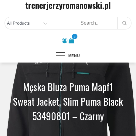
trenerjerzyromanowski.pl
Skip
to
content
0
MENU
Męska Bluza Puma Mapf1
Sweat Jacket, Slim Puma Black
53490801 – Czarny