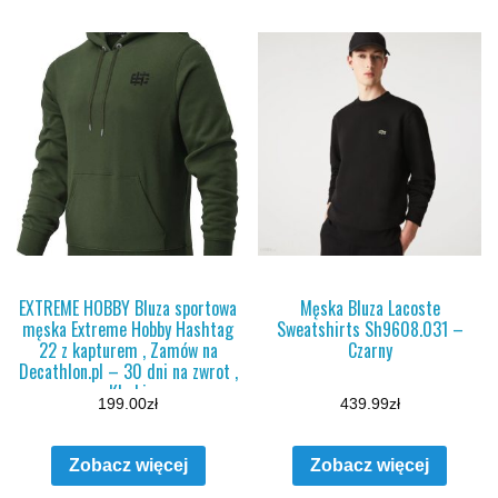
EXTREME HOBBY Bluza sportowa
Męska Bluza Lacoste
męska Extreme Hobby Hashtag
Sweatshirts Sh9608.031 –
22 z kapturem , Zamów na
Czarny
Decathlon.pl – 30 dni na zwrot ,
Khaki
199.00
zł
439.99
zł
Zobacz więcej
Zobacz więcej