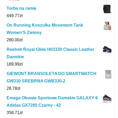
Torba na ramię
449.77
zł
On Running Koszulka Movement Tank
Women'S Zielony
280.00
zł
Reebok Royal Glide H03330 Classic Leather
Damskie
189.99
zł
GIEWONT BRANSOLETA DO SMARTWATCH
GW330 SREBRNA GWB330-2
28.78
zł
Emaga Obuwie Sportowe Damskie GALAXY 6
Adidas GX7285 Czarny - 42
358.71
zł