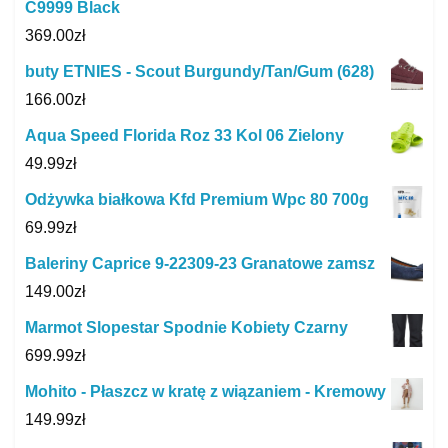
C9999 Black
369.00
zł
buty ETNIES - Scout Burgundy/Tan/Gum (628)
166.00
zł
Aqua Speed Florida Roz 33 Kol 06 Zielony
49.99
zł
Odżywka białkowa Kfd Premium Wpc 80 700g
69.99
zł
Baleriny Caprice 9-22309-23 Granatowe zamsz
149.00
zł
Marmot Slopestar Spodnie Kobiety Czarny
699.99
zł
Mohito - Płaszcz w kratę z wiązaniem - Kremowy
149.99
zł