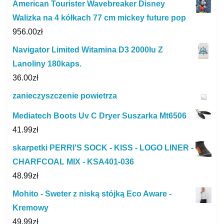
American Tourister Wavebreaker Disney
Walizka na 4 kółkach 77 cm mickey future pop
956.00
zł
Navigator Limited Witamina D3 2000Iu Z
Lanoliny 180kaps.
36.00
zł
zanieczyszczenie powietrza
Mediatech Boots Uv C Dryer Suszarka Mt6506
41.99
zł
skarpetki PERRI'S SOCK - KISS - LOGO LINER -
CHARFCOAL MIX - KSA401-036
48.99
zł
Mohito - Sweter z niską stójką Eco Aware -
Kremowy
49.99
zł