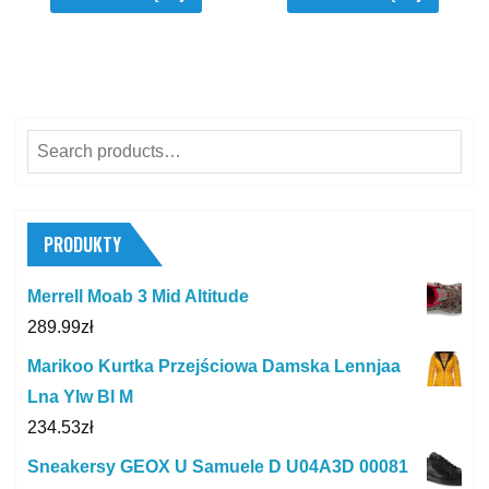
Search
for:
PRODUKTY
Merrell Moab 3 Mid Altitude
289.99
zł
Marikoo Kurtka Przejściowa Damska Lennjaa
Lna Ylw Bl M
234.53
zł
Sneakersy GEOX U Samuele D U04A3D 00081