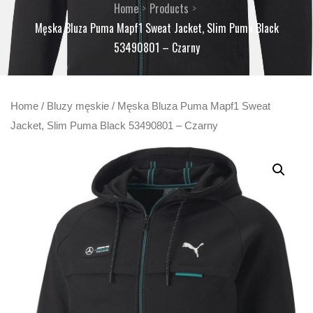
Home
Products
Męska Bluza Puma Mapf1 Sweat Jacket, Slim Puma Black
53490801 – Czarny
Home
/
Bluzy męskie
/ Męska Bluza Puma Mapf1 Sweat
Jacket, Slim Puma Black 53490801 – Czarny