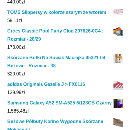
440.00
zł
TOMS Slippersy w kolorze szarym ze wzorem
59.11
zł
Crocs Classic Pool Party Clog 207826-0C4 :
Rozmiar - 28/29
173.00
zł
Skórzane Botki Na Suwak Maciejka 05321-04
Beżowe : Rozmiar - 38
329.00
zł
adidas Originals Gazelle J > FX6116
129.99
zł
Samsung Galaxy A52 SM-A525 6/128GB Czarny
1,585.48
zł
Beżowe Półbuty Karino Wygodne Skórzane
Mokasyny