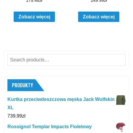
175.48
zł
249.99
zł
Zobacz więcej
Zobacz więcej
Search
for:
PRODUKTY
Kurtka przeciwdeszczowa męska Jack Wolfskin
XL
739.99
zł
Rossignol Templar Impacts Fioletowy