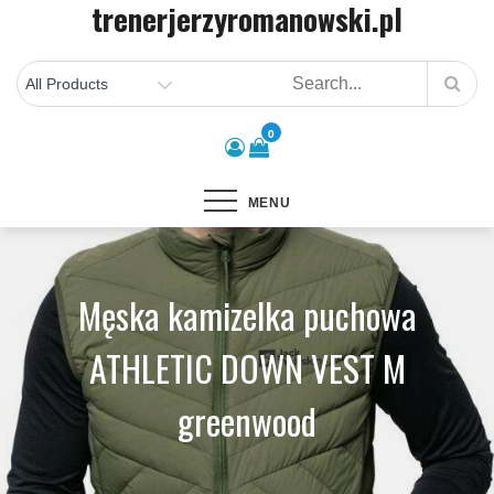
trenerjerzyromanowski.pl
Skip
to
content
0
MENU
Męska kamizelka puchowa
ATHLETIC DOWN VEST M
greenwood