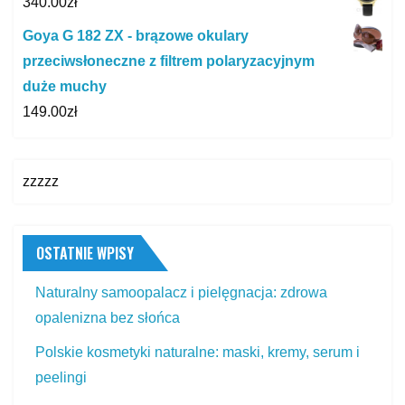
340.00
zł
Goya G 182 ZX - brązowe okulary
przeciwsłoneczne z filtrem polaryzacyjnym
duże muchy
149.00
zł
zzzzz
OSTATNIE WPISY
Naturalny samoopalacz i pielęgnacja: zdrowa
opalenizna bez słońca
Polskie kosmetyki naturalne: maski, kremy, serum i
peelingi