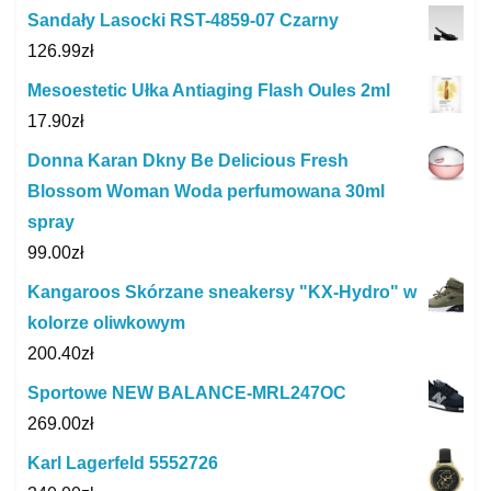
Sandały Lasocki RST-4859-07 Czarny
126.99
zł
Mesoestetic Ułka Antiaging Flash Oules 2ml
17.90
zł
Donna Karan Dkny Be Delicious Fresh
Blossom Woman Woda perfumowana 30ml
spray
99.00
zł
Kangaroos Skórzane sneakersy "KX-Hydro" w
kolorze oliwkowym
200.40
zł
Sportowe NEW BALANCE-MRL247OC
269.00
zł
Karl Lagerfeld 5552726