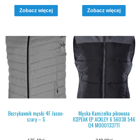
Zobacz więcej
Zobacz więcej
Bezrękawnik męski 4F Jasno-
Męska Kamizelka pikowana
szary – S
ICEPEAK EP ACKLEY 6 56038 546
Q4 M000133711