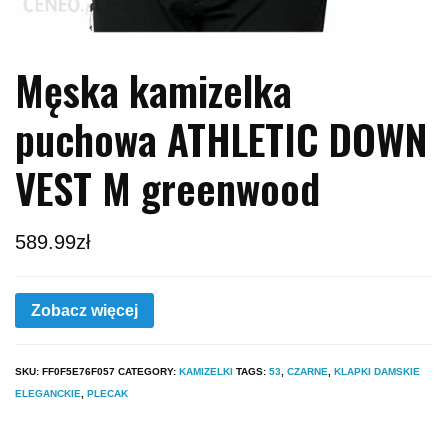
Męska kamizelka
puchowa ATHLETIC DOWN
VEST M greenwood
589.99
zł
Zobacz więcej
SKU:
FF0F5E76F057
CATEGORY:
KAMIZELKI
TAGS:
53
,
CZARNE
,
KLAPKI DAMSKIE
ELEGANCKIE
,
PLECAK