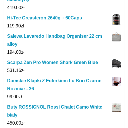
419.00
zł
Hi-Tec Creasteron 2640g + 60Caps
119.90
zł
Salewa Lavaredo Handbag Organiser 22 cm
alloy
194.00
zł
Scarpa Zen Pro Women Shark Green Blue
531.16
zł
Damskie Klapki Z Futerkiem Lu Boo Czarne :
Rozmiar - 36
99.00
zł
Buty ROSSIGNOL Rossi Chalet Camo White
biały
450.00
zł