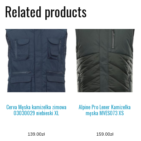
Related products
Cerva Męska kamizelka zimowa
Alpine Pro Lener Kamizelka
03030029 niebieski XL
męska MVES073 XS
139.00
zł
159.00
zł