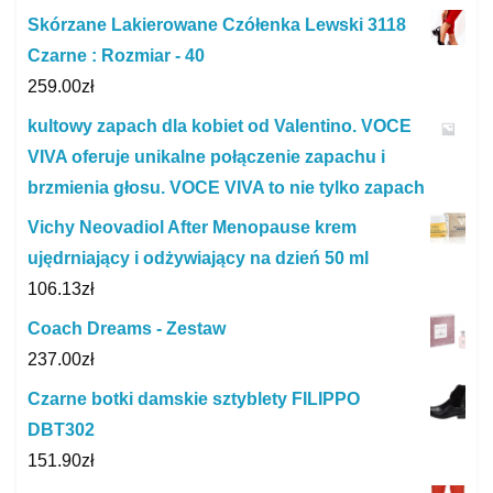
Skórzane Lakierowane Czółenka Lewski 3118
Czarne : Rozmiar - 40
259.00
zł
kultowy zapach dla kobiet od Valentino. VOCE
VIVA oferuje unikalne połączenie zapachu i
brzmienia głosu. VOCE VIVA to nie tylko zapach
Vichy Neovadiol After Menopause krem
ujędrniający i odżywiający na dzień 50 ml
106.13
zł
Coach Dreams - Zestaw
237.00
zł
Czarne botki damskie sztyblety FILIPPO
DBT302
151.90
zł