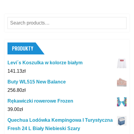
Search
for:
PRODUKTY
Levi´s Koszulka w kolorze białym
141.13
zł
Buty WL515 New Balance
256.80
zł
Rękawiczki rowerowe Frozen
39.00
zł
Quechua Lodówka Kempingowa I Turystyczna
Fresh 24 L Biały Niebieski Szary