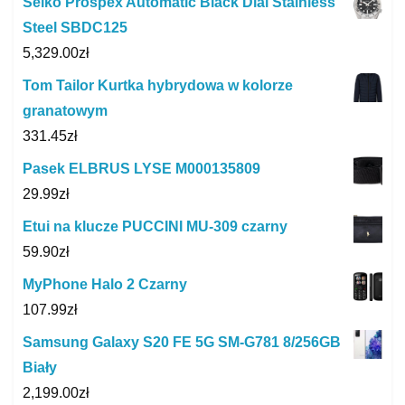
Seiko Prospex Automatic Black Dial Stainless
Steel SBDC125
5,329.00
zł
Tom Tailor Kurtka hybrydowa w kolorze
granatowym
331.45
zł
Pasek ELBRUS LYSE M000135809
29.99
zł
Etui na klucze PUCCINI MU-309 czarny
59.90
zł
MyPhone Halo 2 Czarny
107.99
zł
Samsung Galaxy S20 FE 5G SM-G781 8/256GB
Biały
2,199.00
zł