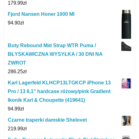
179.99
zł
Fjord Nansen Honer 1000 Ml
94.90
zł
Buty Rebound Mid Strap WTR Puma /
BŁYSKAWICZNA WYSYŁKA / 30 DNI NA
ZWROT
286.25
zł
Karl Lagerfeld KLHCP13LTGKCP iPhone 13
Pro / 13 6,1" hardcase różowy/pink Gradient
Ikonik Karl & Choupette (419641)
94.99
zł
Czarne traperki damskie Shelovet
219.99
zł