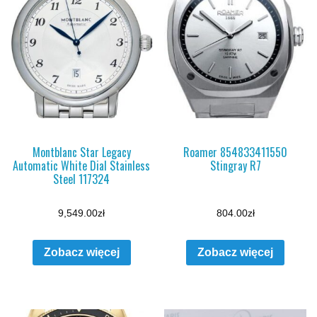
Montblanc Star Legacy
Roamer 854833411550
Automatic White Dial Stainless
Stingray R7
Steel 117324
9,549.00
zł
804.00
zł
Zobacz więcej
Zobacz więcej