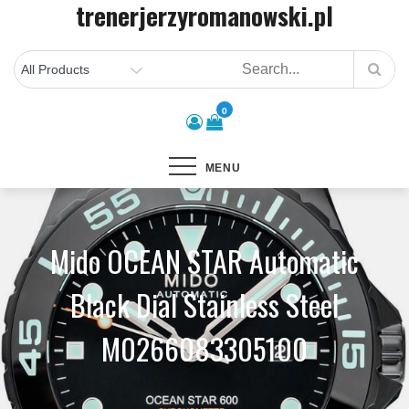
trenerjerzyromanowski.pl
Skip
to
content
0
MENU
Mido OCEAN STAR Automatic
Black Dial Stainless Steel
M0266083305100