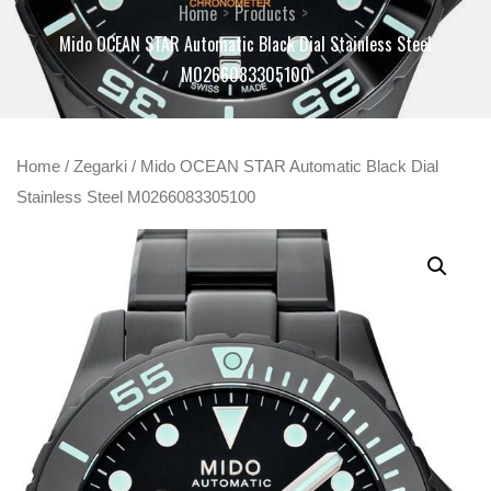
Home
Products
Mido OCEAN STAR Automatic Black Dial Stainless Steel
M0266083305100
Home
/
Zegarki
/ Mido OCEAN STAR Automatic Black Dial
Stainless Steel M0266083305100