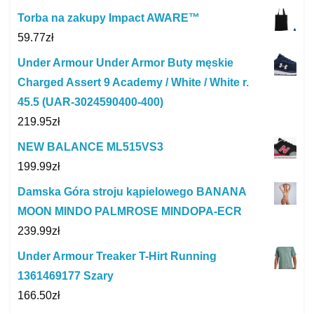
Torba na zakupy Impact AWARE™
59.77
zł
Under Armour Under Armor Buty męskie
Charged Assert 9 Academy / White / White r.
45.5 (UAR-3024590400-400)
219.95
zł
NEW BALANCE ML515VS3
199.99
zł
Damska Góra stroju kąpielowego BANANA
MOON MINDO PALMROSE MINDOPA-ECR
239.99
zł
Under Armour Treaker T-Hirt Running
1361469177 Szary
166.50
zł