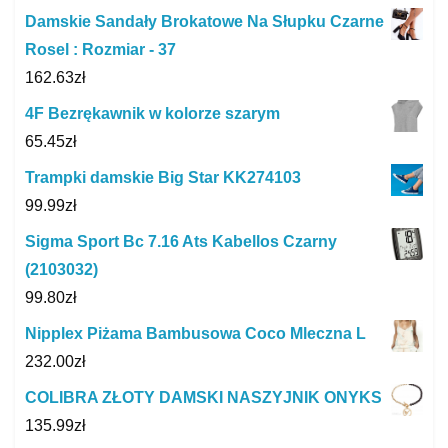
Damskie Sandały Brokatowe Na Słupku Czarne
Rosel : Rozmiar - 37
162.63
zł
4F Bezrękawnik w kolorze szarym
65.45
zł
Trampki damskie Big Star KK274103
99.99
zł
Sigma Sport Bc 7.16 Ats Kabellos Czarny
(2103032)
99.80
zł
Nipplex Piżama Bambusowa Coco Mleczna L
232.00
zł
COLIBRA ZŁOTY DAMSKI NASZYJNIK ONYKS
135.99
zł