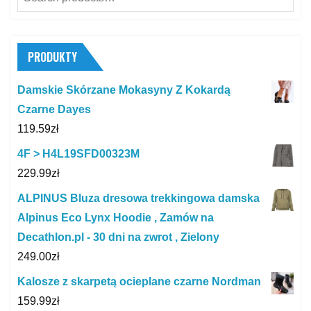
for:
PRODUKTY
Damskie Skórzane Mokasyny Z Kokardą
Czarne Dayes
119.59
zł
4F > H4L19SFD00323M
229.99
zł
ALPINUS Bluza dresowa trekkingowa damska
Alpinus Eco Lynx Hoodie , Zamów na
Decathlon.pl - 30 dni na zwrot , Zielony
249.00
zł
Kalosze z skarpetą ocieplane czarne Nordman
159.99
zł