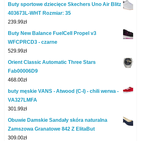
Buty sportowe dziecięce Skechers Uno Air Blitz
403673L-WHT Rozmiar: 35
239.99
zł
Buty New Balance FuelCell Propel v3
WFCPRCD3 - czarne
529.99
zł
Orient Classic Automatic Three Stars
Fab00006D9
468.00
zł
buty męskie VANS - Atwood (C-l) - chili werwa -
VA327LMFA
301.99
zł
Obuwie Damskie Sandały skóra naturalna
Zamszowa Granatowe 842 Z ElitaBut
309.00
zł