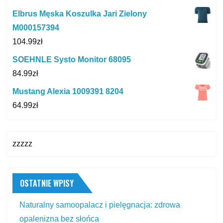
Elbrus Męska Koszulka Jari Zielony
M000157394
104.99
zł
SOEHNLE Systo Monitor 68095
84.99
zł
Mustang Alexia 1009391 8204
64.99
zł
zzzzz
OSTATNIE WPISY
Naturalny samoopalacz i pielęgnacja: zdrowa
opalenizna bez słońca