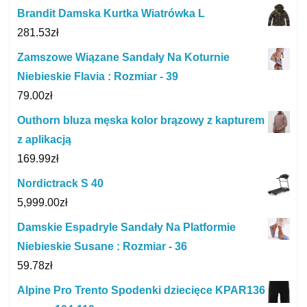
Brandit Damska Kurtka Wiatrówka L
281.53
zł
Zamszowe Wiązane Sandały Na Koturnie
Niebieskie Flavia : Rozmiar - 39
79.00
zł
Outhorn bluza męska kolor brązowy z kapturem
z aplikacją
169.99
zł
Nordictrack S 40
5,999.00
zł
Damskie Espadryle Sandały Na Platformie
Niebieskie Susane : Rozmiar - 36
59.78
zł
Alpine Pro Trento Spodenki dziecięce KPAR136