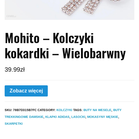
Mohito – Kolczyki
kokardki – Wielobarwny
39.99
zł
Zobacz więcej
SKU:
78B7D315B7FC
CATEGORY:
KOLCZYKI
TAGS:
BUTY NA WESELE
,
BUTY
TREKKINGOWE DAMSKIE
,
KLAPKI ADIDAS
,
LASOCKI
,
MOKASYNY MĘSKIE
,
SKARPETKI