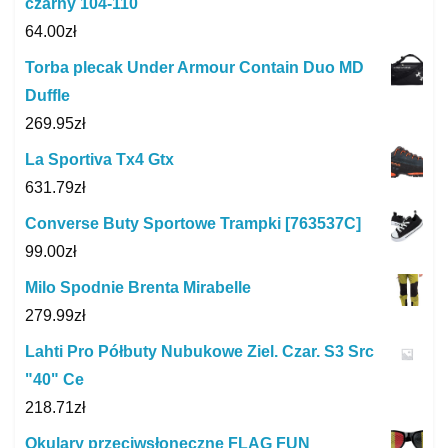
czarny 104-110
64.00
zł
Torba plecak Under Armour Contain Duo MD
Duffle
269.95
zł
La Sportiva Tx4 Gtx
631.79
zł
Converse Buty Sportowe Trampki [763537C]
99.00
zł
Milo Spodnie Brenta Mirabelle
279.99
zł
Lahti Pro Półbuty Nubukowe Ziel. Czar. S3 Src
"40" Ce
218.71
zł
Okulary przeciwsłoneczne FLAG FUN