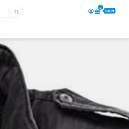
0
0.00zł