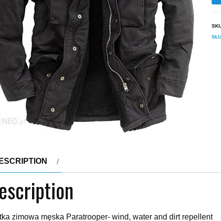
SK
SŁ
ESCRIPTION
escription
tka zimowa męska Paratrooper- wind, water and dirt repellent