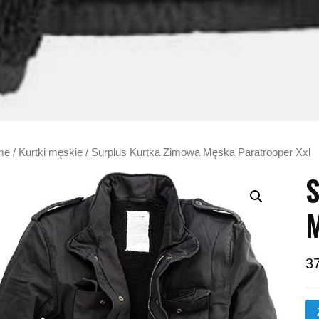
me
/
Kurtki męskie
/ Surplus Kurtka Zimowa Męska Paratrooper Xxl
S
M
3