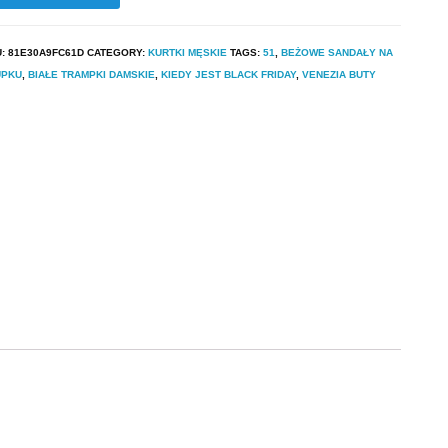
U:
81E30A9FC61D
CATEGORY:
KURTKI MĘSKIE
TAGS:
51
,
BEŻOWE SANDAŁY NA
UPKU
,
BIAŁE TRAMPKI DAMSKIE
,
KIEDY JEST BLACK FRIDAY
,
VENEZIA BUTY