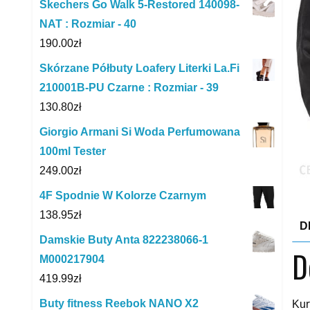
Skechers Go Walk 5-Restored 140098-
NAT : Rozmiar - 40
190.00
zł
Skórzane Półbuty Loafery Literki La.Fi
210001B-PU Czarne : Rozmiar - 39
130.80
zł
Giorgio Armani Si Woda Perfumowana
100ml Tester
249.00
zł
4F Spodnie W Kolorze Czarnym
138.95
zł
D
Damskie Buty Anta 822238066-1
D
M000217904
419.99
zł
Buty fitness Reebok NANO X2
Kur