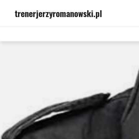
Skip
trenerjerzyromanowski.pl
to
content