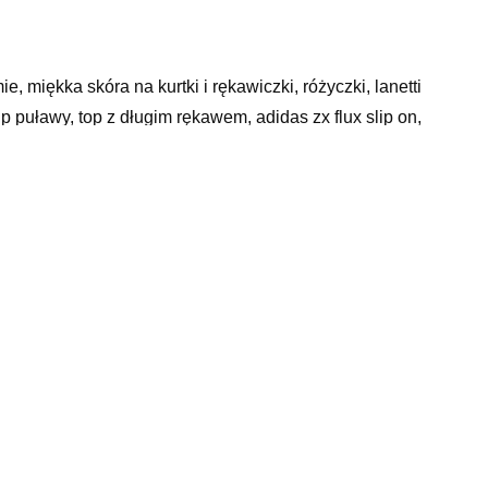
, miękka skóra na kurtki i rękawiczki, różyczki, lanetti
p puławy, top z długim rękawem, adidas zx flux slip on,
 chłopięce 36, nike air force red, kosmetyczka guess
czarne sandały na platformie, buty słupki