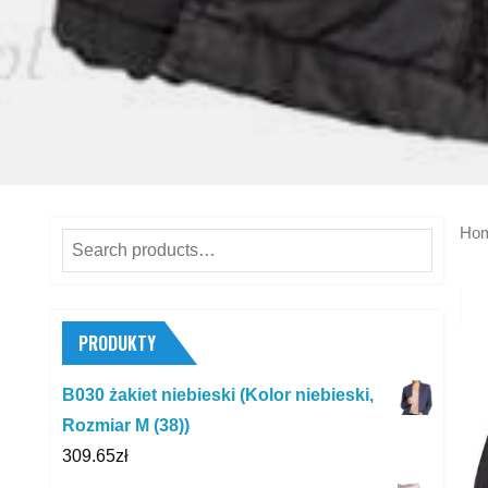
Ho
Search
for:
PRODUKTY
B030 żakiet niebieski (Kolor niebieski,
Rozmiar M (38))
309.65
zł