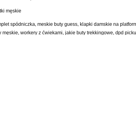
tki męskie
plet spódniczka, meskie buty guess, klapki damskie na platformie
y męskie, workery z ćwiekami, jakie buty trekkingowe, dpd picku
townia torebek damskich częstochowa, okulary ozdobne, sandały
ska, muszkieterki za kolano na słupku, sukienka odkryte plecy, 
yy
elated products