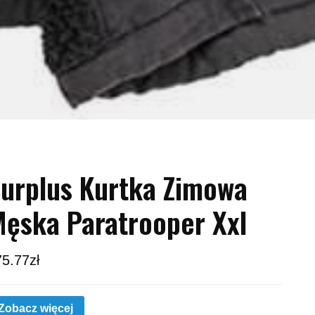
urplus Kurtka Zimowa
ęska Paratrooper Xxl
75.77
zł
Zobacz więcej