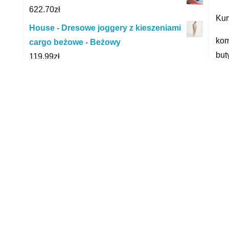
622.70
zł
Kur
House - Dresowe joggery z kieszeniami
kom
cargo beżowe - Beżowy
but
119.99
zł
hur
Nike Buty damskie Nike Waffle Racer
dam
Crater - Biel
374.97
zł
yyy
Kapcie UNISEX GUMBIES THREDBO
239.95
zł
R
Klapki Męskie Crocs Classic Yukon
Vista II Clog 207142 206 Rozmiar 45 46
219.99
zł
Centrum ONA 90 tabletek
47.95
zł