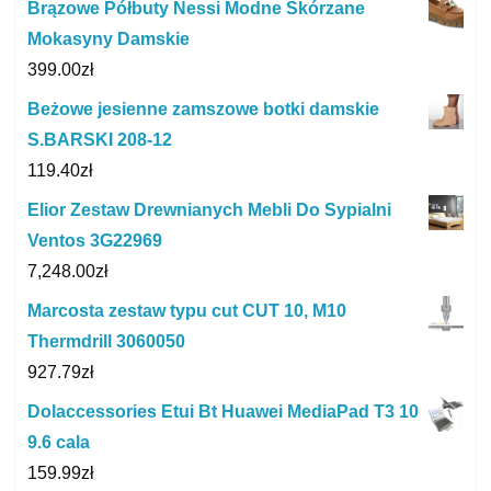
Brązowe Półbuty Nessi Modne Skórzane
Mokasyny Damskie
399.00
zł
Beżowe jesienne zamszowe botki damskie
S.BARSKI 208-12
119.40
zł
Elior Zestaw Drewnianych Mebli Do Sypialni
Ventos 3G22969
7,248.00
zł
Marcosta zestaw typu cut CUT 10, M10
Thermdrill 3060050
927.79
zł
Dolaccessories Etui Bt Huawei MediaPad T3 10
9.6 cala
159.99
zł