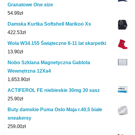
Granatowe One size
54.99
zł
Damska Kurtka Softshell Marikoo Xs
422.53
zł
Wola W34.155 Świąteczne 6-11 lat skarpetki
13.90
zł
Nobo Szklana Magnetyczna Gablota
Wewnętrzna 12Xa4
1,653.90
zł
ACTIFEROL FE niebieskie 30mg 30 sasz
25.90
zł
Buty damskie Puma Oslo Maja r.40,5 białe
sneakersy
259.00
zł