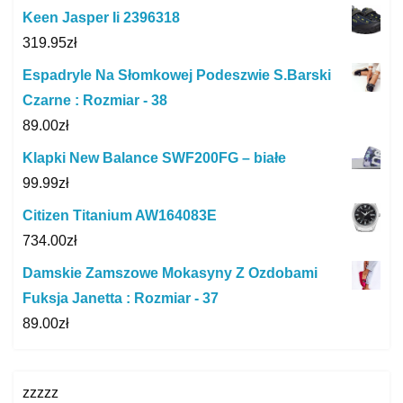
Keen Jasper Ii 2396318
319.95
zł
Espadryle Na Słomkowej Podeszwie S.Barski
Czarne : Rozmiar - 38
89.00
zł
Klapki New Balance SWF200FG – białe
99.99
zł
Citizen Titanium AW164083E
734.00
zł
Damskie Zamszowe Mokasyny Z Ozdobami
Fuksja Janetta : Rozmiar - 37
89.00
zł
zzzzz