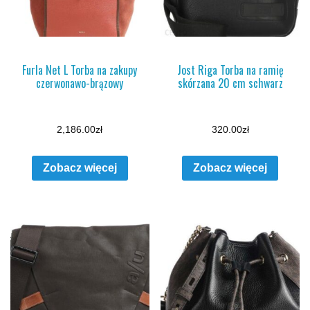
Furla Net L Torba na zakupy
Jost Riga Torba na ramię
czerwonawo-brązowy
skórzana 20 cm schwarz
2,186.00
zł
320.00
zł
Zobacz więcej
Zobacz więcej