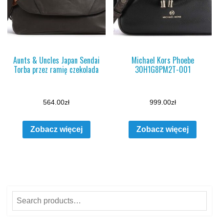
Aunts & Uncles Japan Sendai
Michael Kors Phoebe
Torba przez ramię czekolada
30H1G8PM2T-001
564.00
zł
999.00
zł
Zobacz więcej
Zobacz więcej
Search
for: