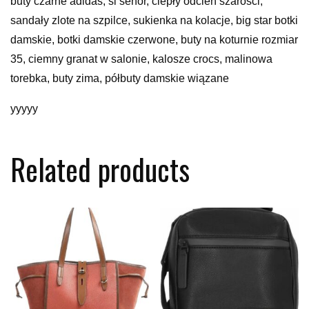
buty czarne adidas, si senor, ciepły odcień szarości,
sandały zlote na szpilce, sukienka na kolacje, big star botki
damskie, botki damskie czerwone, buty na koturnie rozmiar
35, ciemny granat w salonie, kalosze crocs, malinowa
torebka, buty zima, półbuty damskie wiązane
yyyyy
Related products