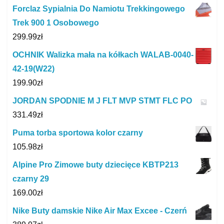
Forclaz Sypialnia Do Namiotu Trekkingowego
Trek 900 1 Osobowego
299.99
zł
OCHNIK Walizka mała na kółkach WALAB-0040-
42-19(W22)
199.90
zł
JORDAN SPODNIE M J FLT MVP STMT FLC PO
331.49
zł
Puma torba sportowa kolor czarny
105.98
zł
Alpine Pro Zimowe buty dziecięce KBTP213
czarny 29
169.00
zł
Nike Buty damskie Nike Air Max Excee - Czerń