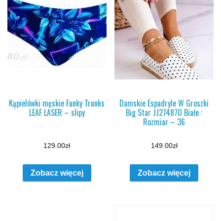
Kąpielówki męskie Funky Trunks
Damskie Espadryle W Groszki
LEAF LASER – slipy
Big Star JJ274870 Białe :
Rozmiar – 36
129.00
zł
149.00
zł
Zobacz więcej
Zobacz więcej