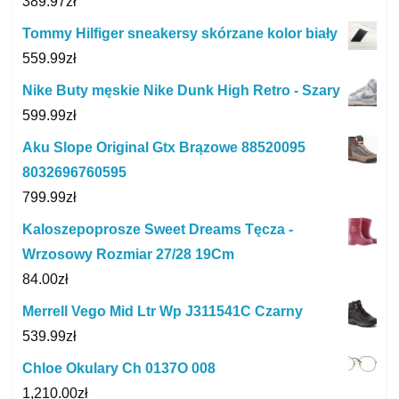
389.97
zł
Tommy Hilfiger sneakersy skórzane kolor biały
559.99
zł
Nike Buty męskie Nike Dunk High Retro - Szary
599.99
zł
Aku Slope Original Gtx Brązowe 88520095
8032696760595
799.99
zł
Kaloszepoprosze Sweet Dreams Tęcza -
Wrzosowy Rozmiar 27/28 19Cm
84.00
zł
Merrell Vego Mid Ltr Wp J311541C Czarny
539.99
zł
Chloe Okulary Ch 0137O 008
1,210.00
zł