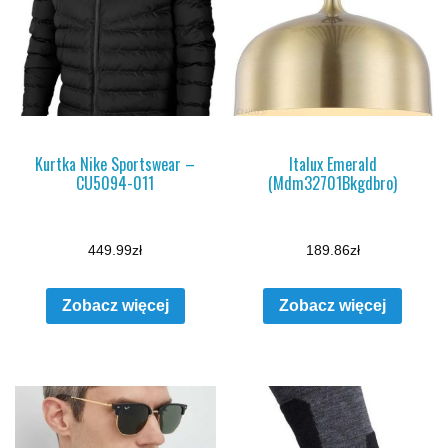
Kurtka Nike Sportswear –
Italux Emerald
CU5094-011
(Mdm32701Bkgdbro)
449.99
zł
189.86
zł
Zobacz więcej
Zobacz więcej