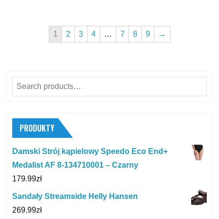
1
2
3
4
…
7
8
9
→
Search
for:
PRODUKTY
Damski Strój kąpielowy Speedo Eco End+
Medalist AF 8-134710001 – Czarny
179.99
zł
Sandały Streamside Helly Hansen
269.99
zł