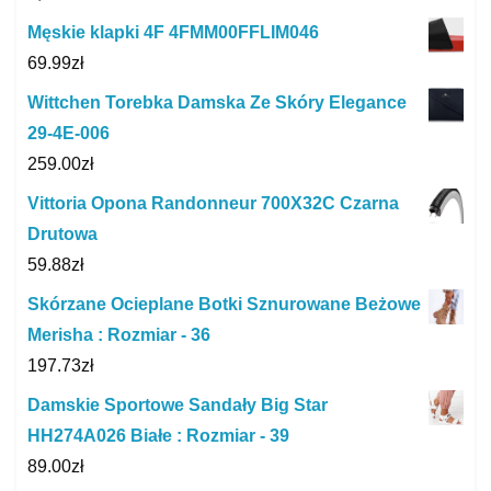
Męskie klapki 4F 4FMM00FFLIM046
69.99
zł
Wittchen Torebka Damska Ze Skóry Elegance
29-4E-006
259.00
zł
Vittoria Opona Randonneur 700X32C Czarna
Drutowa
59.88
zł
Skórzane Ocieplane Botki Sznurowane Beżowe
Merisha : Rozmiar - 36
197.73
zł
Damskie Sportowe Sandały Big Star
HH274A026 Białe : Rozmiar - 39
89.00
zł