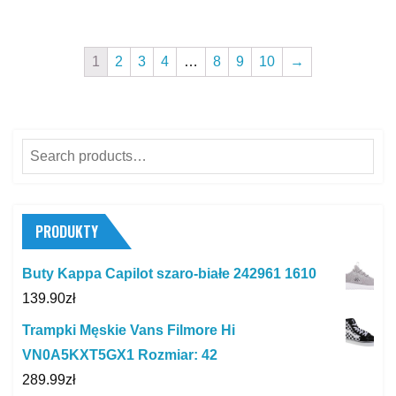
1
2
3
4
…
8
9
10
→
Search
for:
PRODUKTY
Buty Kappa Capilot szaro-białe 242961 1610
139.90
zł
Trampki Męskie Vans Filmore Hi
VN0A5KXT5GX1 Rozmiar: 42
289.99
zł