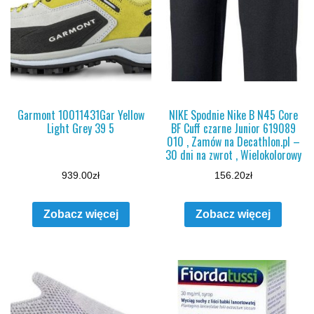
Garmont 10011431Gar Yellow
NIKE Spodnie Nike B N45 Core
Light Grey 39 5
BF Cuff czarne Junior 619089
010 , Zamów na Decathlon.pl –
30 dni na zwrot , Wielokolorowy
939.00
zł
156.20
zł
Zobacz więcej
Zobacz więcej