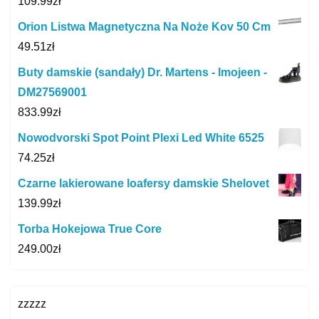
109.99
zł
Orion Listwa Magnetyczna Na Noże Kov 50 Cm
49.51
zł
Buty damskie (sandały) Dr. Martens - Imojeen -
DM27569001
833.99
zł
Nowodvorski Spot Point Plexi Led White 6525
74.25
zł
Czarne lakierowane loafersy damskie Shelovet
139.99
zł
Torba Hokejowa True Core
249.00
zł
zzzzz