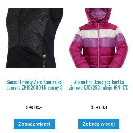
Sensor Infinity Zero Kamizelka
Alpine Pro Dziecięca kurtka
damska ZK19200045 czarny S
zimowa KJCY253 fuksja 164-170
399.00
zł
359.00
zł
Zobacz więcej
Zobacz więcej