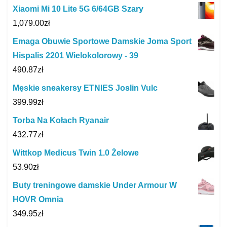
Xiaomi Mi 10 Lite 5G 6/64GB Szary
1,079.00
zł
Emaga Obuwie Sportowe Damskie Joma Sport
Hispalis 2201 Wielokolorowy - 39
490.87
zł
Męskie sneakersy ETNIES Joslin Vulc
399.99
zł
Torba Na Kołach Ryanair
432.77
zł
Wittkop Medicus Twin 1.0 Żelowe
53.90
zł
Buty treningowe damskie Under Armour W
HOVR Omnia
349.95
zł