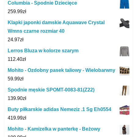
Columbia - Spodnie Dziecięce
259.99
zł
Klapki japonki damskie Aquawave Crystal
Wmns czarne rozmiar 40
24.97
zł
Lerros Bluza w kolorze szarym
112.40
zł
Mohito - Ozdobny pasek taliowy - Wielobarwny
59.99
zł
Spodnie męskie SPOMT-0083-81(Z22)
139.90
zł
Buty piłkarskie adidas Nemeziz .1 Sg Eh0554
419.99
zł
Mohito - Kamizelka w panterkę - Beżowy