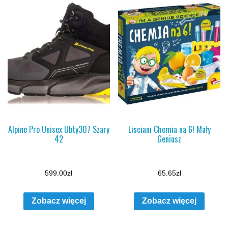
Alpine Pro Unisex Ubty307 Szary
Lisciani Chemia na 6! Mały
42
Geniusz
599.00
zł
65.65
zł
Zobacz więcej
Zobacz więcej