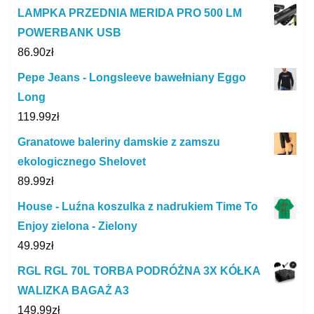
LAMPKA PRZEDNIA MERIDA PRO 500 LM
POWERBANK USB
86.90
zł
Pepe Jeans - Longsleeve bawełniany Eggo
Long
119.99
zł
Granatowe baleriny damskie z zamszu
ekologicznego Shelovet
89.99
zł
House - Luźna koszulka z nadrukiem Time To
Enjoy zielona - Zielony
49.99
zł
RGL RGL 70L TORBA PODRÓŻNA 3X KÓŁKA
WALIZKA BAGAŻ A3
149.99
zł