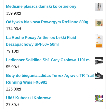
Medicine płaszcz damski kolor zielony
359.90
zł
Odżywka białkowa Powergym Roślinne 800g
174.90
zł
La Roche Posay Anthelios Lekki Fluid
bezzapachowy SPF50+ 50ml
79.10
zł
Ledlenser Solidline Sh1 Grey Czołowa 110Lm
95.00
zł
Buty do biegania adidas Terrex Agravic TR Trail
Running Wms FX6981
225.00
zł
Ułóż Kubeczki Kolorowe
27.89
zł