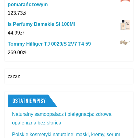
pomarańczowym
123.73
zł
Is Perfumy Damskie Si 100Ml
44.99
zł
Tommy Hilfiger TJ 0029/S 2V7 T4 59
269.00
zł
zzzzz
OSTATNIE WPISY
Naturalny samoopalacz i pielęgnacja: zdrowa
opalenizna bez słońca
Polskie kosmetyki naturalne: maski, kremy, serum i