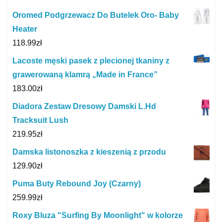
Oromed Podgrzewacz Do Butelek Oro- Baby
Heater
118.99
zł
Lacoste męski pasek z plecionej tkaniny z
grawerowaną klamrą „Made in France”
183.00
zł
Diadora Zestaw Dresowy Damski L.Hd
Tracksuit Lush
219.95
zł
Damska listonoszka z kieszenią z przodu
129.90
zł
Puma Buty Rebound Joy (Czarny)
259.99
zł
Roxy Bluza "Surfing By Moonlight" w kolorze