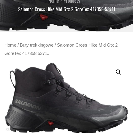
Home
Products
Salomon Cross Hike Mid Gtx 2 GoreTex 417358 5371J
Home
/
Buty trekkingowe
/ Salomon Cross Hike Mid Gtx 2
GoreTex 417358 5371J